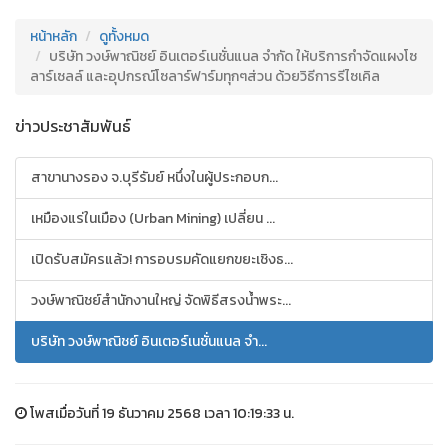
หน้าหลัก
ดูทั้งหมด
บริษัท วงษ์พาณิชย์ อินเตอร์เนชั่นแนล จํากัด ให้บริการกำจัดแผงโซ
ลาร์เซลล์ และอุปกรณ์โซลาร์ฟาร์มทุกๆส่วน ด้วยวิธีการรีไซเคิล
ข่าวประชาสัมพันธ์
สาขานางรอง จ.บุรีรัมย์ หนึ่งในผู้ประกอบก...
เหมืองแร่ในเมือง (Urban Mining) เปลี่ยน ...
เปิดรับสมัครแล้ว! การอบรมคัดแยกขยะเชิงธ...
วงษ์พาณิชย์สำนักงานใหญ่ จัดพิธีสรงน้ำพระ...
บริษัท วงษ์พาณิชย์ อินเตอร์เนชั่นแนล จํา...
โพสเมื่อวันที่ 19 ธันวาคม 2568 เวลา 10:19:33 น.