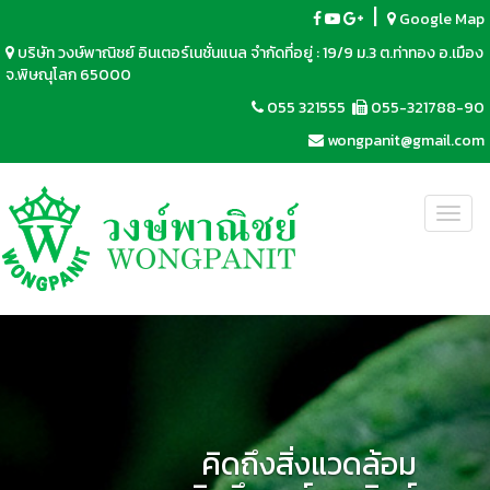
|
Google Map
บริษัท วงษ์พาณิชย์ อินเตอร์เนชั่นแนล จำกัดที่อยู่ : 19/9 ม.3 ต.ท่าทอง อ.เมือง
จ.พิษณุโลก 65000
055 321555
055-321788-90
wongpanit@gmail.com
Toggl
navig
คิดถึงสิ่งแวดล้อม