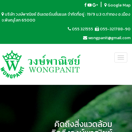
|
Google Map
บริษัท วงษ์พาณิชย์ อินเตอร์เนชั่นแนล จำกัดที่อยู่ : 19/9 ม.3 ต.ท่าทอง อ.เมือง
จ.พิษณุโลก 65000
055 321555
055-321788-90
wongpanit@gmail.com
Toggl
navig
คิดถึงสิ่งแวดล้อม