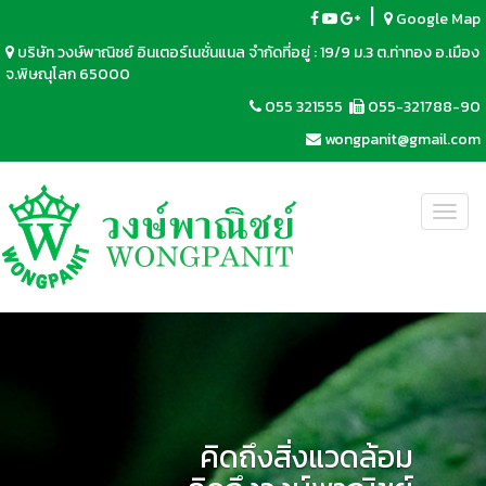
|
Google Map
บริษัท วงษ์พาณิชย์ อินเตอร์เนชั่นแนล จำกัดที่อยู่ : 19/9 ม.3 ต.ท่าทอง อ.เมือง
จ.พิษณุโลก 65000
055 321555
055-321788-90
wongpanit@gmail.com
Toggl
navig
คิดถึงสิ่งแวดล้อม