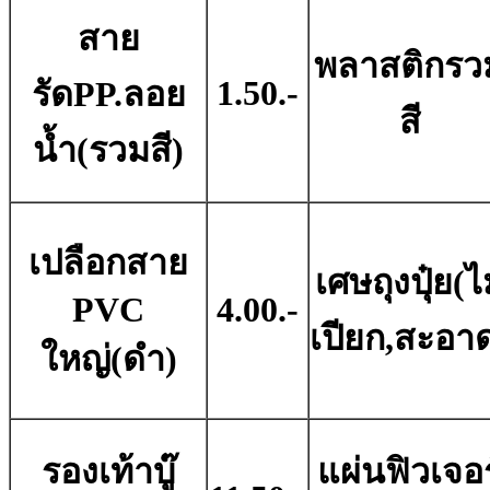
สาย
พลาสติกรว
1.50.-
รัดPP.ลอย
สี
น้ำ(รวมสี)
เปลือกสาย
เศษถุงปุ๋ย(ไ
PVC
4.00.-
เปียก,สะอา
ใหญ่(ดำ)
รองเท้าบู๊
แผ่นฟิวเจอร