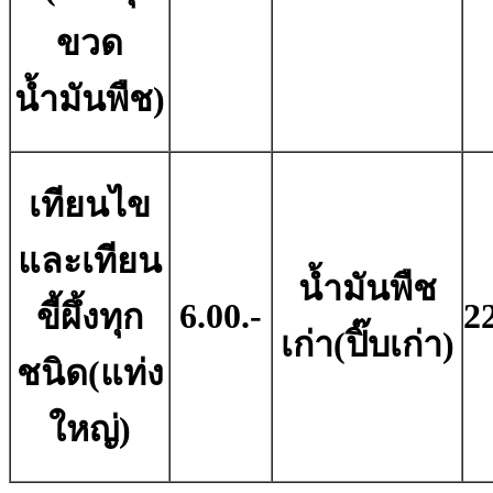
ขวด
น้ำมันพืช)
เทียนไข
และเทียน
น้ำมันพืช
6.00.-
22
ขี้ผึ้งทุก
เก่า(ปิ๊บเก่า)
ชนิด(แท่ง
ใหญ่)