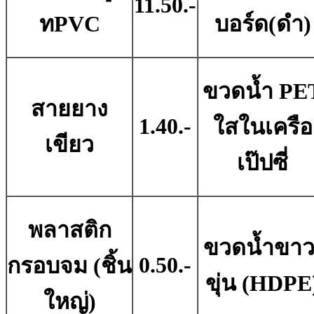
11.50.-
ทPVC
บอร์ด(ดํา)
ขวดน้ำ PE
สายยาง
1.40.-
ใสในเครือ
เขียว
เป๊ปซี่
พลาสติก
ขวดน้ำขาว
0.50.-
กรอบจม (ชิ้น
ขุ่น (HDPE
ใหญ่)