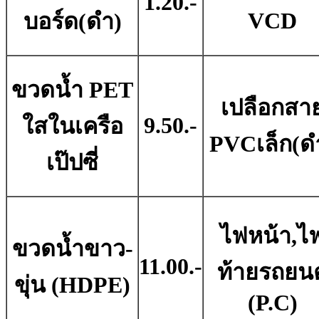
1.20.-
VCD
บอร์ด(ดํา)
ขวดน้ำ PET
เปลือกสา
9.50.-
ใสในเครือ
PVCเล็ก(ด
เป๊ปซี่
ไฟหน้า,ไ
ขวดน้ำขาว-
11.00.-
ท้ายรถยนต
ขุ่น (HDPE)
(P.C)