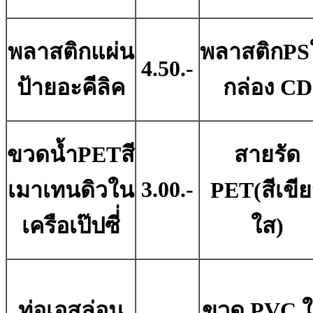
พลาสติกแผ่น
พลาสติกPS
4.50.-
ป้ายอะคีลิค
กล่อง CD
ขวดน้ำPETสี
สายรัด
3.00.-
เมาเทนดิวใน
PET(สีเขี
เครือเป๊ปซี่่
ใส)
ท่อเอสล่อน
ขวด PVC ใ