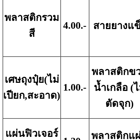
พลาสติกรวม
4.00.-
สายยางแข
สี
พลาสติกข
เศษถุงปุ๋ย(ไม่
1.00.-
น้ำเกลือ (ไ
เปียก,สะอาด)
ตัดจุก)
แผ่นฟิวเจอร์
พลาสติกแผ