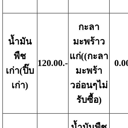
กะลา
น้ำมัน
มะพร้าว
พืช
แก่((กะลา
120.00.-
0.0
เก่า(ปิ๊บ
มะพร้า
เก่า)
วอ่อนๆไม่
รับซื้อ)
น้ำมันพืช