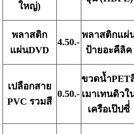
ใหญ่)
พลาสติก
พลาสติกแผ่
4.50.-
แผ่นDVD
ป้ายอะคีลิค
ขวดน้ำPETส
เปลือกสาย
0.50.-
เมาเทนดิวใ
PVC รวมสี
เครือเป๊ปซี่่