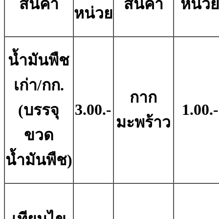
สินค้า
สินค้า
หน่ว
หน่วย
น้ำมันพืช
เก่า/กก.
กาก
3.00.-
1.00.-
(บรรจุ
มะพร้าว
ขวด
น้ำมันพืช)