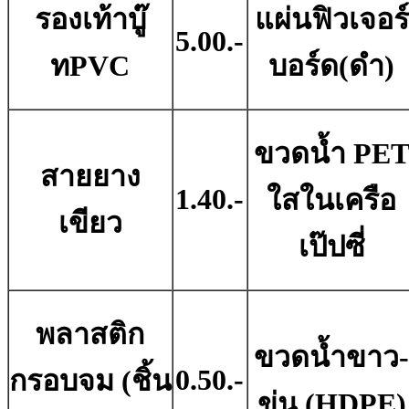
รองเท้าบู๊
แผ่นฟิวเจอร์
5.00.-
ทPVC
บอร์ด(ดํา)
ขวดน้ำ PE
สายยาง
1.40.-
ใสในเครือ
เขียว
เป๊ปซี่
พลาสติก
ขวดน้ำขาว
0.50.-
กรอบจม (ชิ้น
ขุ่น (HDPE)