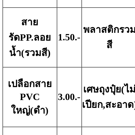
สาย
พลาสติกรว
1.50.-
รัดPP.ลอย
สี
น้ำ(รวมสี)
เปลือกสาย
เศษถุงปุ๋ย(ไม
PVC
3.00.-
เปียก,สะอาด
ใหญ่(ดำ)