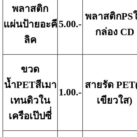
พลาสติก
พลาสติกPS
5.00.-
แผ่นป้ายอะคี
กล่อง CD
ลิค
ขวด
น้ำPETสีเมา
สายรัด PET(
1.00.-
เทนดิวใน
เขียวใส)
เครือเป๊ปซี่่