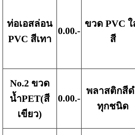
ท่อเอสล่อน
ขวด PVC ใ
0.00.-
PVC สีเทา
สี
No.2 ขวด
พลาสติกสีด
0.00.-
น้ำPET(สี
ทุกชนิด
เขียว)