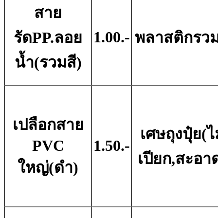
สาย
1.00.-
รัดPP.ลอย
พลาสติกรวม
น้ำ(รวมสี)
เปลือกสาย
เศษถุงปุ๋ย(ไ
PVC
1.50.-
เปียก,สะอา
ใหญ่(ดำ)