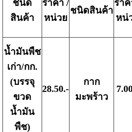
ชนิด
ราคา /
ราคา
ชนิดสินค้า
สินค้า
หน่วย
หน่
น้ำมันพืช
เก่า/กก.
(บรรจุ
กาก
28.50.-
7.00
ขวด
มะพร้าว
น้ำมัน
พืช)