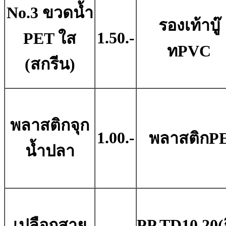
No.3 ขวดน้ำ
รองเท้าบู๊
1.50.-
PET ใส
ทPVC
(สกรีน)
พลาสติกจุก
1.00.-
พลาสติกP
น้ำปลา
เปลือกสาย
PP.TD10,20(ก