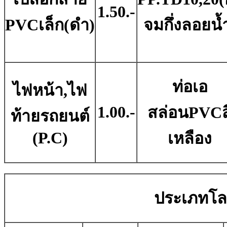
1.50.-
PVCเล็ก(ดำ)
จมกึ่งลอยน้
ท่อเอ
ไฟหน้า,ไฟ
1.00.-
สล่อนPVCส
ท้ายรถยนต์
(P.C)
เหลือง
ประเภทโลหะ