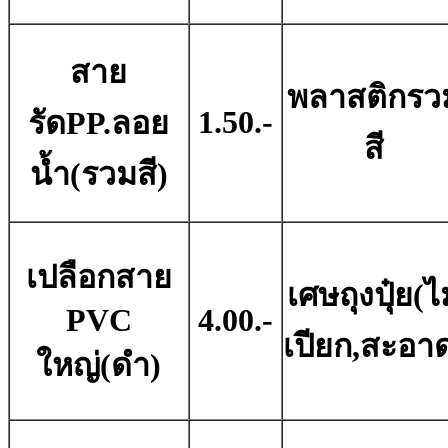
สาย
พลาสติกรว
1.50.-
รัดPP.ลอย
สี
น้ำ(รวมสี)
เปลือกสาย
เศษถุงปุ๋ย(ไ
PVC
4.00.-
เปียก,สะอา
ใหญ่(ดำ)