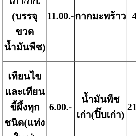
เก่า/กก.
11.00.-
4
(บรรจุ
กากมะพร้าว
ขวด
น้ำมันพืช)
เทียนไข
และเทียน
น้ำมันพืช
6.00.-
21
ขี้ผึ้งทุก
เก่า(ปิ๊บเก่า)
ชนิด(แท่ง