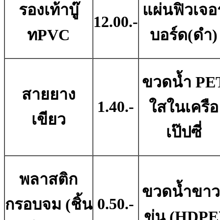
รองเท้าบู๊
แผ่นฟิวเจอร
12.00.-
ทPVC
บอร์ด(ดํา)
ขวดน้ำ PE
สายยาง
1.40.-
ใสในเครือ
เขียว
เป๊ปซี่
พลาสติก
ขวดน้ำขาว
0.50.-
กรอบจม (ชิ้น
ขุ่น (HDPE