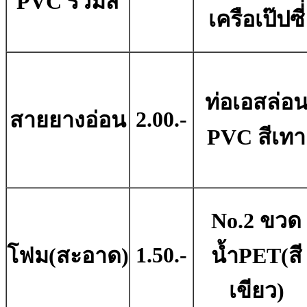
PVC รวมสี
เครือเป๊ปซี่่
ท่อเอสล่อ
2.00.-
สายยางอ่อน
PVC สีเทา
No.2 ขวด
1.50.-
โฟม(สะอาด)
น้ำPET(สี
เขียว)