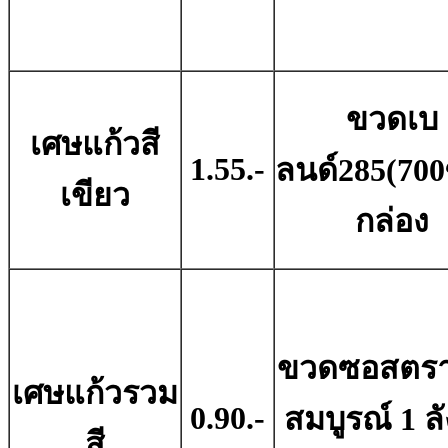
ขวดเบ
เศษแก้วสี
1.55.-
ลนด์285(700ซ
เขียว
กล่อง
ขวดซอสตรา
เศษแก้วรวม
0.90.-
สมบูรณ์ 1 ลั
สี