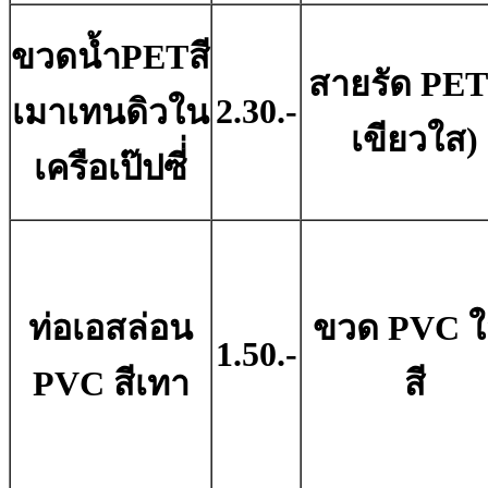
ขวดน้ำPETสี
สายรัด PET
2.30.-
เมาเทนดิวใน
เขียวใส)
เครือเป๊ปซี่่
ท่อเอสล่อน
ขวด PVC ใ
1.50.-
PVC สีเทา
สี