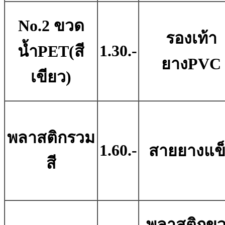
No.2 ขวด
รองเท้า
1.30.-
น้ำPET(สี
ยางPVC
เขียว)
พลาสติกรวม
1.60.-
สายยางแข
สี
พลาสติกข