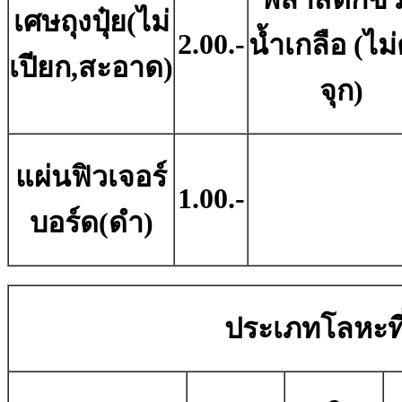
เศษถุงปุ๋ย(ไม่
2.00.-
น้ำเกลือ (ไม่
เปียก,สะอาด)
จุก)
แผ่นฟิวเจอร์
1.00.-
บอร์ด(ดํา)
ประเภทโลหะที่ม