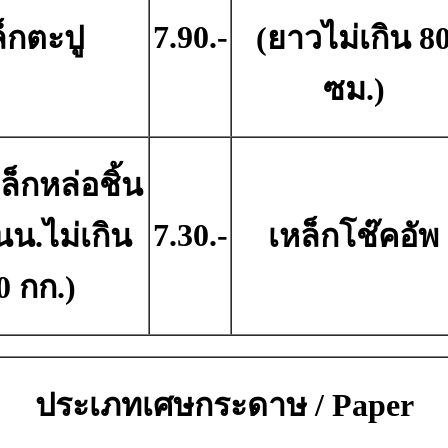
7.90.-
็กตะปู
(ยาวไม่เกิน 8
ซม.)
ล็กหล่อชิ้น
7.30.-
นน.ไม่เกิน
เหล็กโช๊คอัพ
0 กก.)
ประเภทเศษกระดาษ / Paper