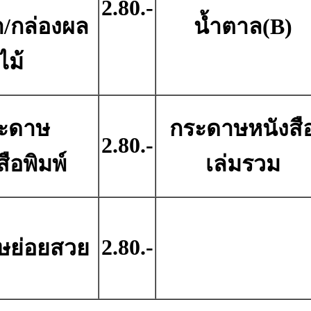
2.80.-
า/กล่องผล
น้ำตาล(B)
ไม้
ะดาษ
กระดาษหนังสื
2.80.-
สือพิมพ์
เล่มรวม
2.80.-
ษย่อยสวย