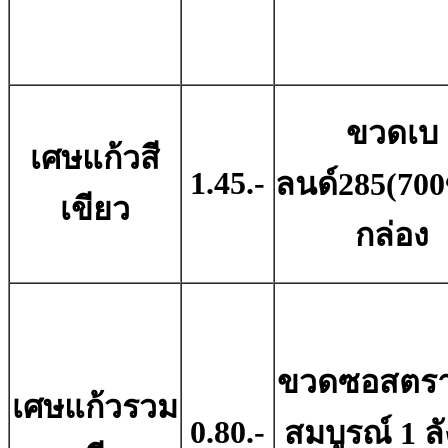
ขวดเบ
เศษแก้วสี
1.45.-
ลนด์285(700ซ
เขียว
กล่อง
ขวดซอสตรา
เศษแก้วรวม
0.80.-
สมบูรณ์ 1 ลั