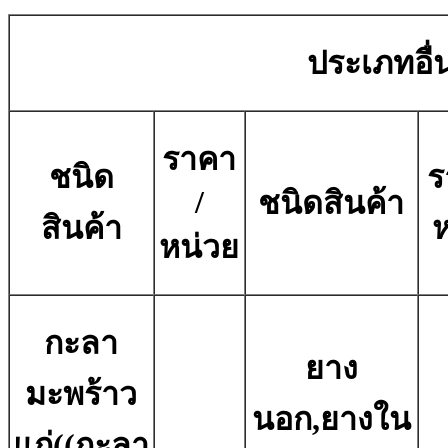
ประเภทอื่น
ราคา
ชนิด
ร
/
ชนิดสินค้า
สินค้า
หน่วย
กะลา
ยาง
มะพร้าว
นอก,ยางใน
แก่((กะลา