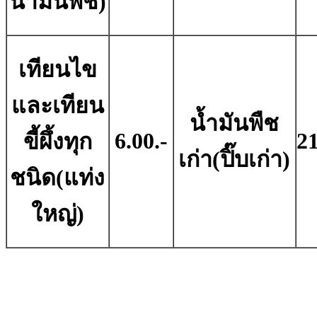
น้ำมันพืช)
เทียนไข
และเทียน
น้ำมันพืช
6.00.-
21
ขี้ผึ้งทุก
เก่า(ปิ๊บเก่า)
ชนิด(แท่ง
ใหญ่)