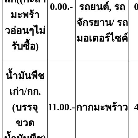
0.00.-
0
รถยนต์, รถ
มะพร้า
จักรยาน/ รถ
วอ่อนๆไม่
มอเตอร์ไซค์
รับซื้อ)
น้ำมันพืช
เก่า/กก.
11.00.-
4
(บรรจุ
กากมะพร้าว
ขวด