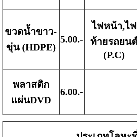
ไฟหน้า,ไฟ
ขวดน้ำขาว-
5.00.-
ท้ายรถยนต
ขุ่น (HDPE)
(P.C)
พลาสติก
6.00.-
แผ่นDVD
ประเภทโลหะที่ม