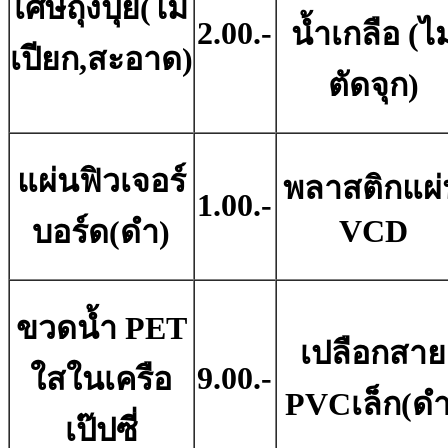
เศษถุงปุ๋ย(ไม่
2.00.-
น้ำเกลือ (ไม
เปียก,สะอาด)
ตัดจุก)
แผ่นฟิวเจอร์
พลาสติกแผ่
1.00.-
VCD
บอร์ด(ดํา)
ขวดน้ำ PET
เปลือกสาย
9.00.-
ใสในเครือ
PVCเล็ก(ดำ
เป๊ปซี่