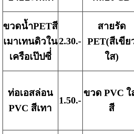
ขวดน้ำPETสี
สายรัด
2.30.-
เมาเทนดิวใน
PET(สีเขีย
เครือเป๊ปซี่่
ใส)
ท่อเอสล่อน
ขวด PVC ใ
1.50.-
PVC สีเทา
สี